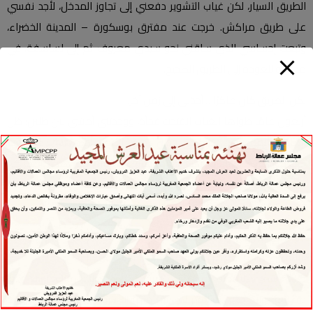
الطريق السيار، لكن غياب التشوير دفعني إلى تجاوز المدخل، لأجد نفسي
على طريق مراكش. خرجت عند مفترق بوسكورة – المدينة الخضراء،
وتبعت إحساسي الذي ساقني نحو سيدي معروف، ثم إلى لساسفة، في
محاولة للعودة إلى الطريق الصحيح.
لكن الطريق كان ماكرًا… أخذني إلى زمن آخر.
أربعون عامًا طواها الغياب انفتحت فجأة، ووجدتني أمشي بين ظلين: ظل
الماضي الممدود في ذاكرتي، وظل الحاضر الممتد أمام عيني. هنا، حيث
كنت في التاسعة عشرة، أركب سيارة “ستروين” كبيرة، يهتز هيكلها مع كل
منعطف، محملة بثلاجات صغيرة تحفظ اللقاح، وبحقن زجاجية دقيقة
كأصابع من البلور، نحافظ عليها كما نحافظ على النبض في صدر طفل.
كنا نعبر الدواوير وسط الحقول، نخترق سهولًا تنام بين خضرتها أزهار
البلْعمان، كأنها بقع من شمس صغيرة سقطت على الأرض.
كانت أسماء الأمكنة موسيقى تعرفها الروح: أولاد مالك، أولاد رحو،
مقيليبة، أولاد حدو… واليوم لم يتبق منها إلا حروف باهتة على واجهات