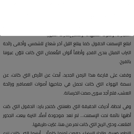
بعض الصيدليات والمحلات التجارية، كأطياف معلقة بين الوجود والغياب.
هنا كنت أمشي، أسمع ضحكات الأطفال تسبق خطواتي، وأصغي لزقزقة
العصافير وهي تملأ الصباح حياة. أما اليوم، فقد حل محلها ضجيج
السيارات، وصوت المنبهات، وصفير إشارات المرور.
ابتلع الإسمنت الحقول كما يبتلع الليل آخر شعاع للشمس، وأخفى رائحة
التراب المبلل بندى الفجر، وأطفأ ألوان البلْعمان التي كانت تلوّن عيوننا
بالفرح.
وقفت على قارعة هذا الزمن الجديد، أبحث عن الأرض التي كانت، عن
نسمة الهواء التي كانت تحمل في جناحيها أصوات العصافير ورائحة
العشب، فلم أجد سوى صمت الخرسانة.
وفي لحظة، أدركت الحقيقة التي طعنتني كخنجر بارد: الحقول التي كنت
أظنها نائمة تحت الإسمنت… لم تعد موجودة أصلًا. التربة بيعت، الجذور
اقتلعت، وحتى الريح التي كانت تمر من هنا، غيّرت طريقها.
للتطور ضريبة، والدار البيضاء دفعت ثمنها كاملًا… أرضها التي كانت تزرع