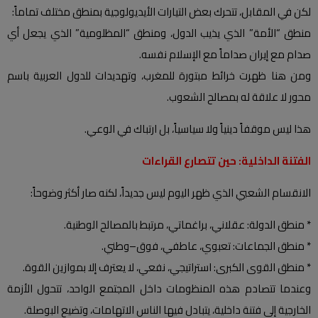
لكن في المقابل، تتحرك بعض التيارات الأيديولوجية بمنطق مختلف تماماً:
منطق “الأمة” الذي يذيب الدول، ومنطق “المظلومية” الذي يجعل أي
صدام مع إيران صداماً مع الإسلام نفسه.
ومن هنا ظهرت خرائط مبتورة للمغرب، وتهديدات للدول العربية باسم
محور لا علاقة له بمصالح الشعوب.
هذا ليس موقفاً دينياً ولا سياسياً، بل ارتباك في الوعي.
الفتنة الداخلية: حين تتصارع القراءات
الانقسام الشعبي الذي ظهر اليوم ليس جديداً، لكنه صار أكثر وضوحاً:
* منطق الدولة: عقلاني، براغماتي، مرتبط بالمصالح الوطنية.
* منطق الجماعات: تعبوي، عاطفي، فوق–وطني.
* منطق القوى الكبرى: استراتيجي، نفعي، لا يعترف إلا بموازين القوة.
وعندما تتصادم هذه المنظومات داخل المجتمع الواحد، تتحول الأزمة
الخارجية إلى فتنة داخلية، يتبادل فيها الناس الاتهامات، وتضيع البوصلة.