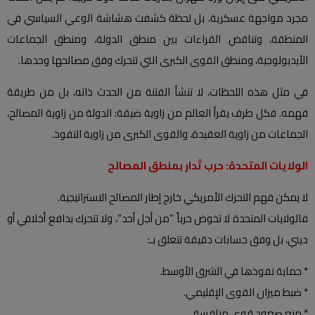
مجرد مواجهة عسكرية، بل لحظة كشفت هشاشة الوعي السياسي في
المنطقة، وتناقض القراءات بين منطق الدولة، ومنطق الجماعات
الأيديولوجية، ومنطق القوى الكبرى التي تتحرك وفق مصالحها وحدها.
في مثل هذه اللحظات، لا تنشأ الفتنة من الحدث ذاته، بل من طريقة
فهمه. فكل طرف يقرأ العالم من زاوية ضيقة: الدولة من زاوية المصالح،
الجماعات من زاوية العقيدة، والقوى الكبرى من زاوية النفوذ.
الولايات المتحدة: حرب تُدار بمنطق المصالح
لا يمكن فهم التحرك الأمريكي خارج إطار المصالح الاستراتيجية.
فالولايات المتحدة لا تخوض حرباً “من أجل أحد”، ولا تتحرك بدافع أخلاقي أو
ديني، بل وفق حسابات دقيقة تتعلق بـ:
* حماية نفوذها في الشرق الأوسط.
* ضبط ميزان القوى الإقليمي.
* منع صعود قوى منافسة.