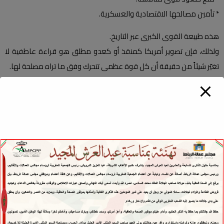
* تأمين مصالحها الاقتصادية والعسكرية.
هذه طبيعة القوى الكبرى عبر التاريخ.
ولذلك، فإن تصوير أمريكا كمنقذ أو كعدو مطلق هو قراءة عاطفية لا
تغيّر شيئاً من حقيقة أن كل قوة عظمى تتحرك وفق ما تراه مصلحة لها.
إيران أيضاً تتحرك بمنطق المصالح
إيران ليست قوة “مظلومة” ولا “منقذة”، بل دولة ذات مشروع إقليمي
واضح، تستعمل أدوات متعددة:
التحالفات، الميليشيات، الخطاب الديني، والاختراقات السياسية.
وهي، مثل غيرها، توظّف الأزمات لتوسيع نفوذها، حتى لو كان ذلك على
حساب استقرار دول أخرى.
الدول العربية بين ضغط الخارج وضغط الداخل
الدول العربية تجد نفسها في وضع معقد: