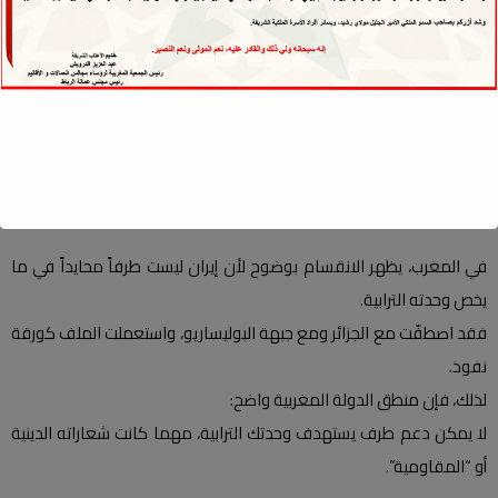
من جهة، ضغوط القوى الكبرى التي تتحرك وفق مصالحها.
ومن جهة أخرى، ضغوط جماعات أيديولوجية تريد جرّ المجتمعات إلى
اصطفافات لا تخدم استقرار الدول.
وفي هذا السياق، يصبح الحفاظ على السيادة، الاستقرار، ووحدة التراب
الوطني أولوية تتجاوز كل الشعارات.
المغرب مثالاً: منطق الدولة مقابل منطق العاطفة
في المغرب، يظهر الانقسام بوضوح لأن إيران ليست طرفاً محايداً في ما
يخص وحدته الترابية.
فقد اصطفّت مع الجزائر ومع جبهة البوليساريو، واستعملت الملف كورقة
نفوذ.
لذلك، فإن منطق الدولة المغربية واضح:
لا يمكن دعم طرف يستهدف وحدتك الترابية، مهما كانت شعاراته الدينية
أو “المقاومية”.